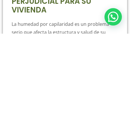
PERJUDICIAL PARA SU
VIVIENDA
La humedad por capilaridad es un problema
serio que afecta la estructura y salud de su
vivienda. Con el tiempo, esta humedad puede
debilitar las paredes, favorecer el crecimiento de
moho y bacterias, y crear un ambiente insalubre
que afecta tanto a la construcción como a la
salud de sus ocupantes. Actuar a tiempo es
crucial para evitar daños mayores y preservar el
valor de su propiedad.